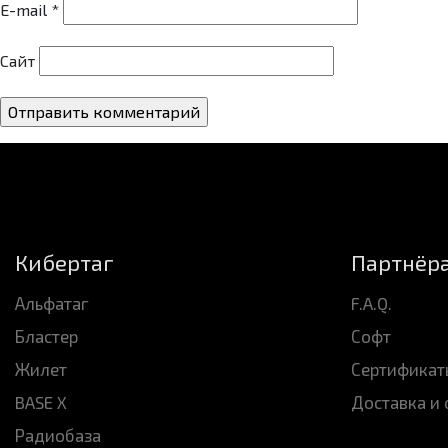
E-mail
*
Сайт
Кибертаг
Партнёр
Альфатаг
F.A.Q.
Бластер
Софт
Жилет
Сертификат
BASE X
Доставка и 
Радиобаза