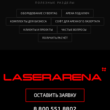
планшетов/десктопов, которое
ПОЛЕЗНЫЕ РАЗДЕЛЫ
оттачивалось годами
ОБОРУДОВАНИЕ CYBERTAG
АРЕНА ПОД КЛЮЧ
КОМПЛЕКТЫ ДЛЯ БИЗНЕСА
СОФТ ДЛЯ АРЕННОГО ЛАЗЕРТАГА
КЛИЕНТЫ И ПРОЕКТЫ
ЧАСТЫЕ ВОПРОСЫ
ПОЛУЧИТЬ РАСЧЁТ
Новая регулируемая
оптическая система «Фокус»
для идеальной игры в темных
лабиринтах
ОСТАВИТЬ ЗАЯВКУ
8 800 551 8802