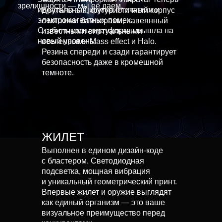
зрелищности — мы её даем.
идеально защищена от статики и
Брутальный, футуристичный корпус
электромагнитных помех.
с мягкими бамперами, навеянный
Стабильность платформы вышла на
известными виртуальными
новый уровень.
вселенными Mass effect и Halo.
Резина спереди и сзади гарантирует
безопасность даже в кромешной
темноте.
ЖИЛЕТ
Выполнен в едином дизайн-коде
с бластером. Светодиодная
подсветка, мощная вибрация
и уникальный геометрический принт.
Впервые жилет и оружие выглядят
как единый организм — это ваше
визуальное преимущество перед