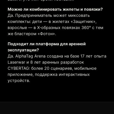
до классики)
Можно ли комбинировать жилеты и повязки?
Да. Предприниматель может миксовать
комплекты: дети — в жилетах «Защитник»,
взрослые — в X-образных повязках 360° с тем
же бластером «Фотон».
Подходит ли платформа для аренной
Поддержка 15+ видов
эксплуатации?
дополнительных устройств:
цифровые флаги, мины, гранаты,
Да. AlphaTag Arena создана на базе 17 лет опыта
мишени и другие
Laserwar и 8 лет аренных разработок
CYBERTAG: более 20 сценариев, мобильное
приложение, поддержка интерактивных
устройств.
Работа с мобильным
приложением и ПО для